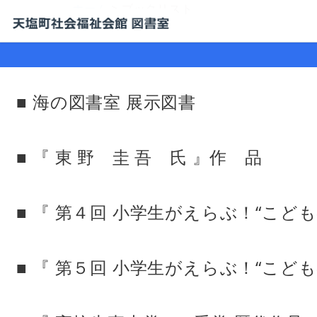
ホーム
> ブックリスト
■ 海の図書室 展示図書
■ 『 東 野 圭 吾 氏 』作 品
■ 『 第４回 小学生がえらぶ！“こども
■ 『 第５回 小学生がえらぶ！“こども