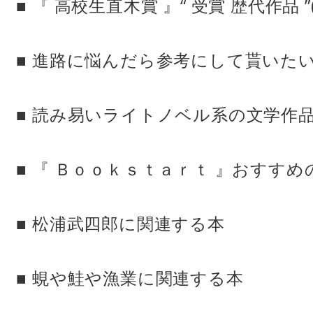
■ 『 高校生直木賞 』“ 受賞 歴代作品 ”
■ 進路に悩んだら参考にして貰いたい
■ 読み易いライトノベル系の文学作品
■ 『 Ｂｏｏｋｓｔａｒｔ 』おすすめの
■ 松浦武四郎に関連する本
■ 蜆や鮭や漁業に関連する本