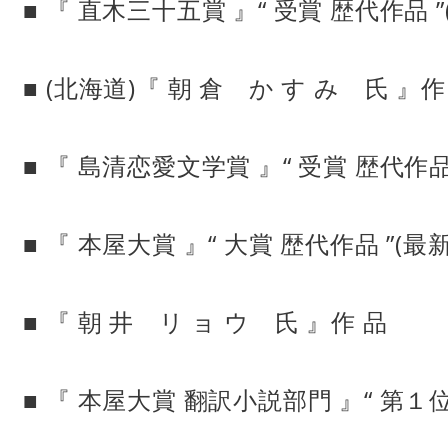
■ 『 直木三十五賞 』“ 受賞 歴代作品 ”
■ (北海道)『 朝 倉 か す み 氏 』作
■ 『 島清恋愛文学賞 』“ 受賞 歴代作品
■ 『 本屋大賞 』“ 大賞 歴代作品 ”(最
■ 『 朝 井 リ ョ ウ 氏 』作 品
■ 『 本屋大賞 翻訳小説部門 』“ 第１位