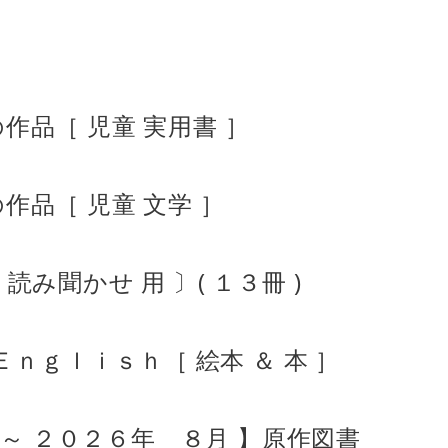
作品［ 児童 実用書 ］
作品［ 児童 文学 ］
み聞かせ 用 〕( １３冊 )
Ｅｎｇｌｉｓｈ［ 絵本 ＆ 本 ］
月 ～ ２０２６年 ８月 】原作図書