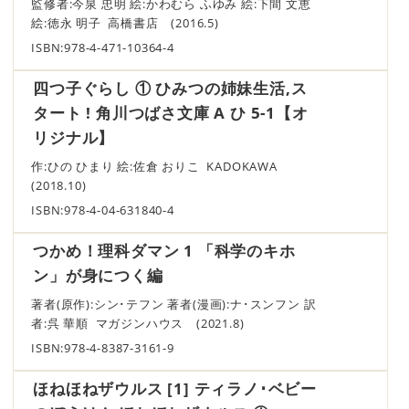
監修者:今泉 忠明 絵:かわむら ふゆみ 絵:下間 文恵
絵:徳永 明子 高橋書店 (2016.5)
ISBN:978-4-471-10364-4
四つ子ぐらし ① ひみつの姉妹生活,ス
タート ! 角川つばさ文庫 A ひ 5-1【オ
リジナル】
作:ひの ひまり 絵:佐倉 おりこ KADOKAWA
(2018.10)
ISBN:978-4-04-631840-4
つかめ！理科ダマン 1 「科学のキホ
ン」が身につく編
著者(原作):シン･テフン 著者(漫画):ナ･スンフン 訳
者:呉 華順 マガジンハウス (2021.8)
ISBN:978-4-8387-3161-9
ほねほねザウルス [1] ティラノ･ベビー