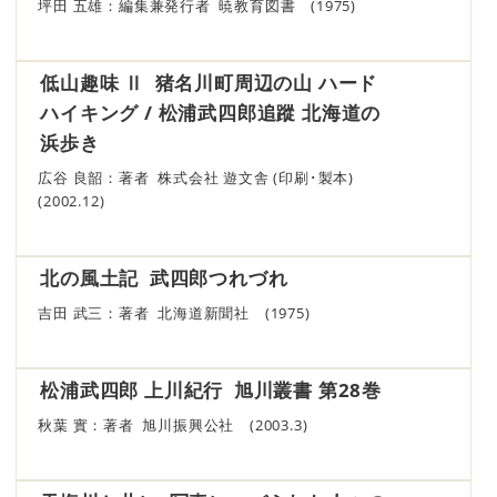
坪田 五雄：編集兼発行者 暁教育図書 (1975)
低山趣味 Ⅱ 猪名川町周辺の山 ハード
ハイキング / 松浦武四郎追蹤 北海道の
浜歩き
広谷 良韶：著者 株式会社 遊文舎 (印刷･製本)
(2002.12)
北の風土記 武四郎つれづれ
吉田 武三：著者 北海道新聞社 (1975)
松浦武四郎 上川紀行 旭川叢書 第28巻
秋葉 實：著者 旭川振興公社 (2003.3)