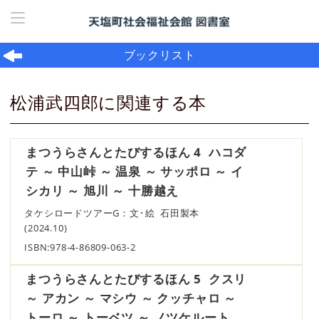
ホーム
> ブックリスト
ブックリスト
松浦武四郎に関連する本
まつうらさんとたびするほん 4 ハコダ
テ ～ 中山峠 ～ 温泉 ～ サッポロ ～ イ
シカリ ～ 旭川 ～ 十勝越え
タケシロードツアーG：文･絵 石田製本
(2024.10)
ISBN:978-4-86809-063-2
まつうらさんとたびするほん 5 クスリ
～ アカン ～ マシウ ～ クッチャロ ～
トーロ ～ トーベツ ～ ノツケルート