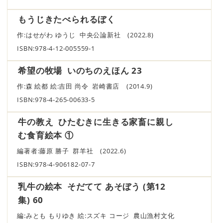
もうじきたべられるぼく
作:はせがわ ゆうじ 中央公論新社 (2022.8)
ISBN:978-4-12-005559-1
希望の牧場 いのちのえほん 23
作:森 絵都 絵:吉田 尚令 岩崎書店 (2014.9)
ISBN:978-4-265-00633-5
牛の教え ひたむきに生きる家畜に親し
む食育絵本 ①
編著者:藤原 勝子 群羊社 (2022.6)
ISBN:978-4-906182-07-7
乳牛の絵本 そだてて あそぼう (第12
集) 60
編:みとも もりゆき 絵:スズキ コージ 農山漁村文化