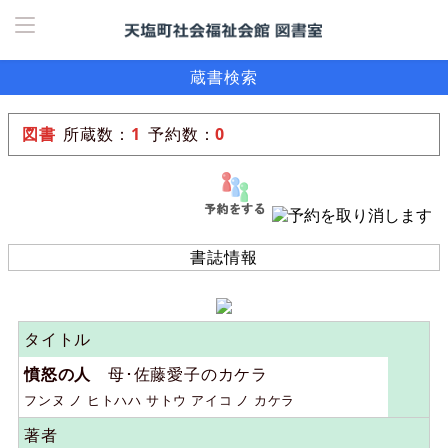
ホーム
>
詳しく検索
>
一覧表示
> 詳細
蔵書検索
図書
所蔵数：
1
予約数：
0
18219
:
9
書誌情報
タイトル
憤怒の人
母･佐藤愛子のカケラ
フンヌ ノ ヒトハハ サトウ アイコ ノ カケラ
著者